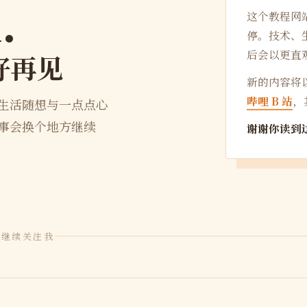
.
这个教程网
停。技术、
后会以更直
好再见
新的内容将
哔哩 B 站
，
生活随想与一点点心
事会换个地方继续
谢谢你读到
方继续关注我