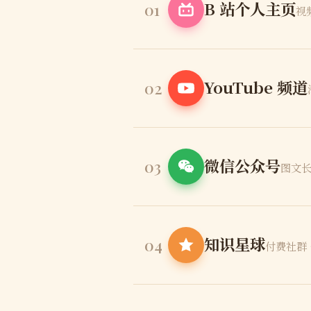
B 站个人主页
01
视
YouTube 频道
02
微信公众号
03
图文长
知识星球
04
付费社群 