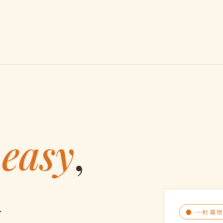
t
easy
,
u
● 一封简