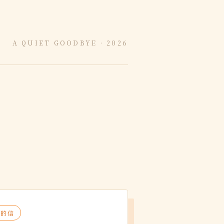
A QUIET GOODBYE · 2026
短的信