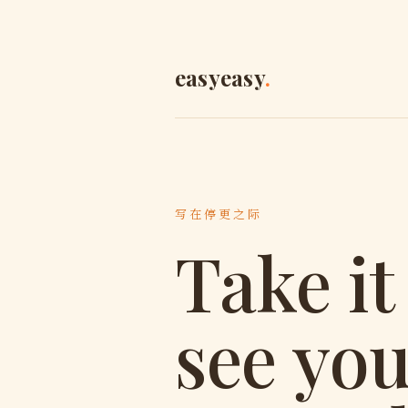
easyeasy
.
写在停更之际
Take i
see yo